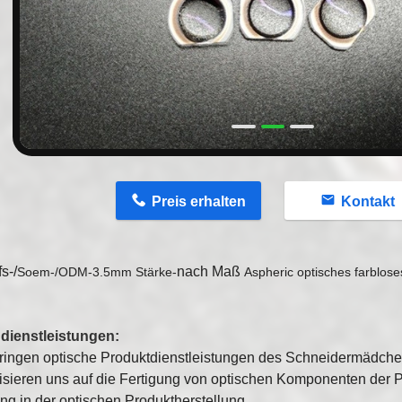
n
Preis erhalten
Kontakt
s-/
nach Maß
Soem-/ODM-3.5mm Stärke-
Aspheric optisches farblos
dienstleistungen:
bringen optische Produktdienstleistungen des Schneidermädc
isieren uns auf die Fertigung von optischen Komponenten der 
ng in der optischen Produktherstellung.