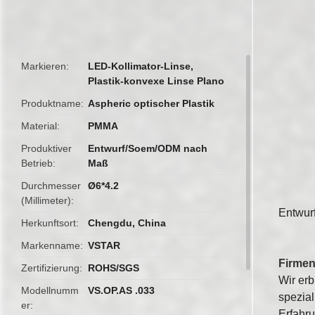
butto
Markieren
LED-Kollimator-Linse
,
Plastik-konvexe Linse Plano
Produktname
Aspheric optischer Plastik
Material
PMMA
Produktiver
Entwurf/Soem/ODM nach
Betrieb
Maß
Durchmesser
Ø6*4.2
(Millimeter)
Entwurf
Herkunftsort
Chengdu, China
Markenname
VSTAR
Firmen
Zertifizierung
ROHS/SGS
Wir er
Modellnumm
VS.OP.AS .033
spezial
er
Erfahru