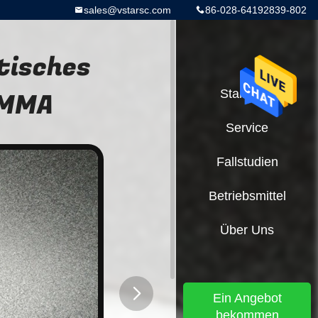
sales@vstarsc.com
86-028-64192839-802
tisches
PMMA
Startseite
Service
Fallstudien
Betriebsmittel
Über Uns
Ein Angebot
bekommen