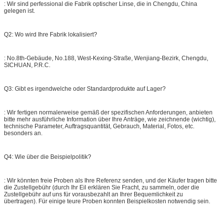
: Wir sind perfessional die Fabrik optischer Linse, die in Chengdu, China
gelegen ist.
Q2: Wo wird Ihre Fabrik lokalisiert?
: No.8th-Gebäude, No.188, West-Kexing-Straße, Wenjiang-Bezirk, Chengdu,
SICHUAN, P.R.C.
Q3: Gibt es irgendwelche oder Standardprodukte auf Lager?
: Wir fertigen normalerweise gemäß der spezifischen Anforderungen, anbieten
bitte mehr ausführliche Information über Ihre Anträge, wie zeichnende (wichtig),
technische Parameter, Auftragsquantität, Gebrauch, Material, Fotos, etc.
besonders an.
Q4: Wie über die Beispielpolitik?
: Wir könnten freie Proben als Ihre Referenz senden, und der Käufer tragen bitte
die Zustellgebühr (durch Ihr Eil erklären Sie Fracht, zu sammeln, oder die
Zustellgebühr auf uns für vorausbezahlt an Ihrer Bequemlichkeit zu
übertragen). Für einige teure Proben konnten Beispielkosten notwendig sein.