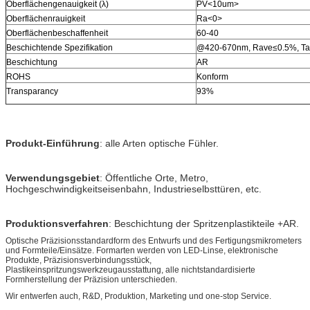
Oberflächengenauigkeit (λ)
PV<10um>
Oberflächenrauigkeit
Ra<0>
Oberflächenbeschaffenheit
60-40
Beschichtende Spezifikation
@420-670nm, Rave≤0.5%, T
Beschichtung
AR
ROHS
Konform
Transparancy
93%
Produkt-Einführung
: alle Arten optische Fühler.
Verwendungsgebiet
: Öffentliche Orte, Metro,
Hochgeschwindigkeitseisenbahn, Industrieselbsttüren, etc.
Produktionsverfahren
: Beschichtung der Spritzenplastikteile +AR.
Optische Präzisionsstandardform des Entwurfs und des Fertigungsmikrometers
und Formteile/Einsätze. Formarten werden von LED-Linse, elektronische
Produkte, Präzisionsverbindungsstück,
Plastikeinspritzungswerkzeugausstattung, alle nichtstandardisierte
Formherstellung der Präzision unterschieden.
Wir entwerfen auch, R&D, Produktion, Marketing und one-stop Service.