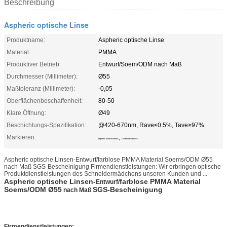
Beschreibung
Aspheric optische Linse
Produktname:
Aspheric optische Linse
Material:
PMMA
Produktiver Betrieb:
Entwurf/Soem/ODM nach Maß
Durchmesser (Millimeter):
Ø55
Maßtoleranz (Millimeter):
-0,05
Oberflächenbeschaffenheit:
80-50
Klare Öffnung:
Ø49
Beschichtungs-Spezifikation:
@420-670nm, Rave≤0.5%, Tave≥97%
Markieren:
,
aspheric Kondensorlinse
LED-Kollimator-Linse
Aspheric optische Linsen-Entwurf/farblose PMMA Material Soems/ODM Ø55
nach Maß SGS-Bescheinigung Firmendienstleistungen: Wir erbringen optische
Produktdienstleistungen des Schneidermädchens unseren Kunden und ...
Aspheric optische Linsen-
farblose PMMA Material
Entwurf/
Soems/ODM Ø55
SGS-Bescheinigung
nach Maß
Firmendienstleistungen: