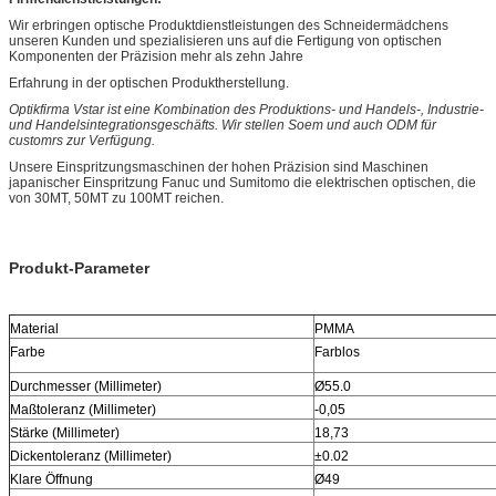
Wir erbringen optische Produktdienstleistungen des Schneidermädchens
unseren Kunden und spezialisieren uns auf die Fertigung von optischen
Komponenten der Präzision mehr als zehn Jahre
Erfahrung in der optischen Produktherstellung.
Optikfirma Vstar ist eine Kombination des Produktions- und Handels-, Industrie-
und Handelsintegrationsgeschäfts. Wir stellen Soem und auch ODM für
customrs zur Verfügung.
Unsere Einspritzungsmaschinen der hohen Präzision sind Maschinen
japanischer Einspritzung Fanuc und Sumitomo die elektrischen optischen, die
von 30MT, 50MT zu 100MT reichen.
Produkt-Parameter
Material
PMMA
Farbe
Farblos
Durchmesser (Millimeter)
Ø55.0
Maßtoleranz (Millimeter)
-0,05
Stärke (Millimeter)
18,73
Dickentoleranz (Millimeter)
±0.02
Klare Öffnung
Ø49