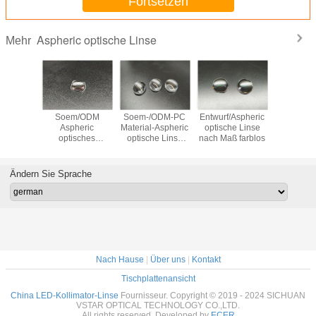
Fortsetzen
Aspheric optische Linse
Mehr
Aspheric
Soem/ODM
Soem-/ODM-PC
Entwurf/Aspheric
Nach 
 Plastik-
Aspheric
Material-Aspheric
optische Linse
Relaisl
e Linse
optisches
optische Linse
nach Maß farblos
farblos
PC nach
farbloses
7.6mm
AR d
Maß
PLASTIKPMMA
Entwurfs/A
optischen 
Ändern Sie Sprache
Soems
Beschic
Nach Hause
|
Über uns
|
Kontakt
Tischplattenansicht
China LED-Kollimator-Linse
Fournisseur. Copyright © 2019 - 2024 SICHUAN
VSTAR OPTICAL TECHNOLOGY CO.,LTD.
All rights reserved. Developed by
ECER